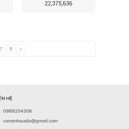
22,375,636
7
8
»
ÊN HỆ
0989204306
vananhaudio@gmail.com