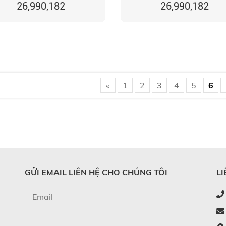
26,990,182
26,990,182
«
1
2
3
4
5
6
GỬI EMAIL LIÊN HỆ CHO CHÚNG TÔI
LI