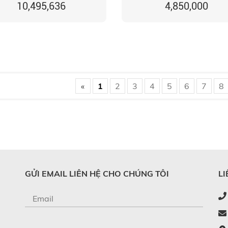
10,495,636
4,850,000
«
1
2
3
4
5
6
7
8
GỬI EMAIL LIÊN HỆ CHO CHÚNG TÔI
LI