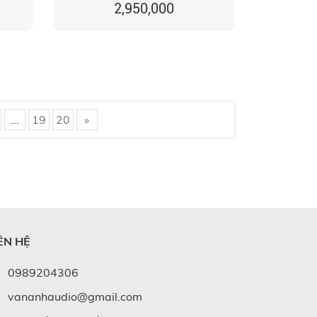
2,950,000
...
19
20
»
ÊN HỆ
0989204306
vananhaudio@gmail.com