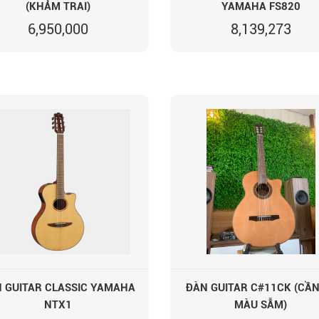
(KHẢM TRAI)
YAMAHA FS820
6,950,000
8,139,273
 GUITAR CLASSIC YAMAHA
ĐÀN GUITAR C#11CK (CẦN
NTX1
MÀU SẪM)