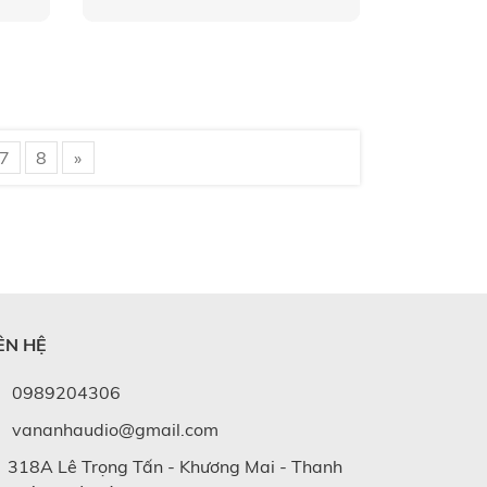
7
8
»
ÊN HỆ
0989204306
vananhaudio@gmail.com
318A Lê Trọng Tấn - Khương Mai - Thanh