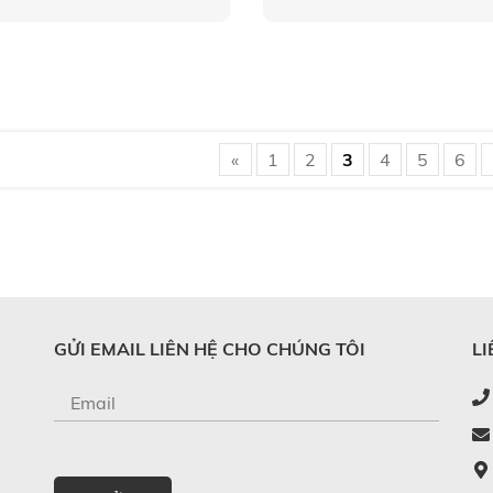
«
1
2
3
4
5
6
GỬI EMAIL LIÊN HỆ CHO CHÚNG TÔI
LI