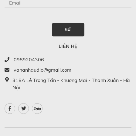
GỬI
LIÊN HỆ
0989204306
vananhaudio@gmail.com
318A Lê Trọng Tấn - Khương Mai - Thanh Xuân - Hà
Nội
Zalo