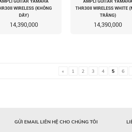
AMPLI GUITAR YAMAHA
AMPLI GUITAR YAMAH
HR30II WIRELESS (KHÔNG
THR30II WIRELESS WHITE 
DÂY)
TRẮNG)
14,390,000
14,390,000
«
1
2
3
4
5
6
GỬI EMAIL LIÊN HỆ CHO CHÚNG TÔI
LI