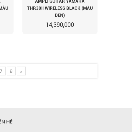
A
AMPLI GUITAR YAMAHA
(MÀU
THR30II WIRELESS BLACK (MÀU
ĐEN)
14,390,000
7
8
»
ÊN HỆ