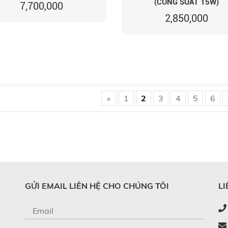
(CÔNG SUẤT 15W)
7,700,000
2,850,000
«
1
2
3
4
5
6
GỬI EMAIL LIÊN HỆ CHO CHÚNG TÔI
LI