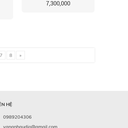
7,300,000
7
8
»
ÊN HỆ
0989204306
vananhaudio@gmail.com