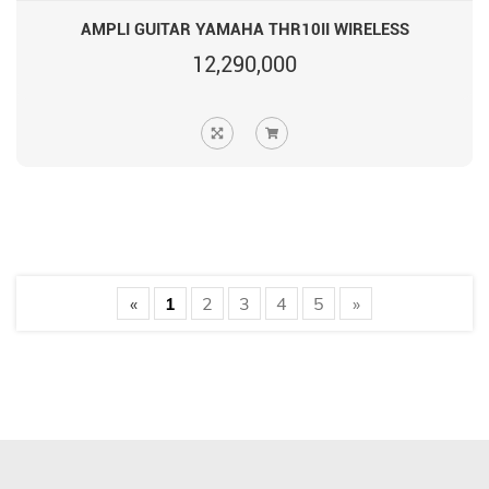
AMPLI GUITAR YAMAHA THR10II WIRELESS
12,290,000
«
1
2
3
4
5
»