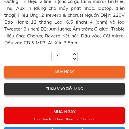
Đường Tín Hiệu: 2 line in (cho cả guitar & micro) Tín Hiệu
Phụ: Aux in (dùng cho máy phát nhạc, laptop, điện
thoại) Hiệu Ứng: 2 (reverb & chorus) Nguồn Điện: 220V
Bảo Hành: 12 tháng Loa: 6,5 (inch) 4 (ohm) và loa
Tweeter 3 (inch) EQ: Âm lượng; Âm trầm; Ở giữa; Treble
Hiệu ứng: Chorus; Reverb Kết nối: Đầu vào; Cái micro;
Đầu vào CD & MP3; AUX in 3,5mm
MUA NGAY
THКM VАO GIỎ HАNG
MUA NGAY
Giao Tận Nơi Hoặc Nhận Tại Cửa Hàng