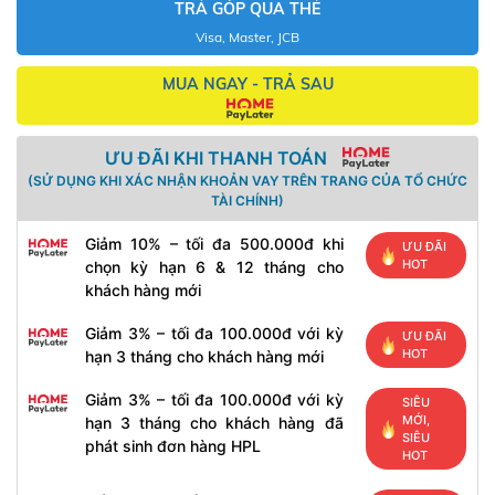
TRẢ GÓP QUA THẺ
Visa, Master, JCB
MUA NGAY - TRẢ SAU
ƯU ĐÃI KHI THANH TOÁN
(SỬ DỤNG KHI XÁC NHẬN KHOẢN VAY TRÊN TRANG CỦA TỔ CHỨC
TÀI CHÍNH)
Giảm 10% – tối đa 500.000đ khi
ƯU ĐÃI
HOT
chọn kỳ hạn 6 & 12 tháng cho
khách hàng mới
Giảm 3% – tối đa 100.000đ với kỳ
ƯU ĐÃI
HOT
hạn 3 tháng cho khách hàng mới
Giảm 3% – tối đa 100.000đ với kỳ
SIÊU
MỚI,
hạn 3 tháng cho khách hàng đã
SIÊU
phát sinh đơn hàng HPL
HOT