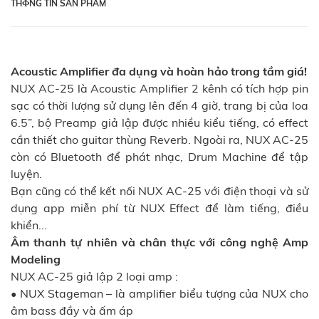
THФNG TIN SẢN PHẨM
Acoustic Amplifier đa dụng và hoàn hảo trong tầm giá!
NUX AC-25 là Acoustic Amplifier 2 kênh có tích hợp pin
sạc có thời lượng sử dụng lên đến 4 giờ, trang bị của loa
6.5”, bộ Preamp giả lập được nhiều kiểu tiếng, có effect
cần thiết cho guitar thùng Reverb. Ngoài ra, NUX AC-25
còn có Bluetooth để phát nhạc, Drum Machine để tập
luyện.
Bạn cũng có thể kết nối NUX AC-25 với điện thoại và sử
dụng app miễn phí từ NUX Effect để làm tiếng, điều
khiển...
Âm thanh tự nhiên và chân thực với công nghệ Amp
Modeling
NUX AC-25 giả lập 2 loại amp :
• NUX Stageman – là amplifier biểu tượng của NUX cho
âm bass đầy và ấm áp