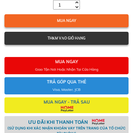
MUA NGAY
THКM VАO GIỎ HАNG
MUA NGAY
Giao Tận Nơi Hoặc Nhận Tại Cửa Hàng
TRẢ GÓP QUA THẺ
Visa, Master, JCB
MUA NGAY - TRẢ SAU
ƯU ĐÃI KHI THANH TOÁN
(SỬ DỤNG KHI XÁC NHẬN KHOẢN VAY TRÊN TRANG CỦA TỔ CHỨC