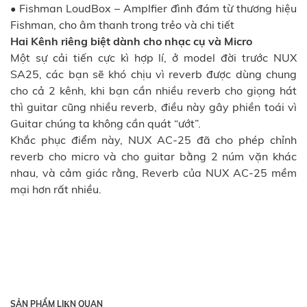
• Fishman LoudBox – Amplfier đình đám từ thương hiệu
Fishman, cho âm thanh trong trẻo và chi tiết
Hai Kênh riêng biệt dành cho nhạc cụ và Micro
Một sự cải tiến cực kì hợp lí, ở model đời trước NUX
SA25, các bạn sẽ khó chịu vì reverb được dùng chung
cho cả 2 kênh, khi bạn cần nhiều reverb cho giọng hát
thì guitar cũng nhiều reverb, điều này gây phiền toái vì
Guitar chúng ta không cần quát “ướt”.
Khắc phục điểm này, NUX AC-25 đã cho phép chỉnh
reverb cho micro và cho guitar bằng 2 núm vặn khác
nhau, và cảm giác rằng, Reverb của NUX AC-25 mềm
mại hơn rất nhiều.
SẢN PHẨM LIКN QUAN