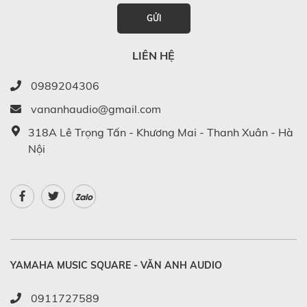
GỬI
LIÊN HỆ
0989204306
vananhaudio@gmail.com
318A Lê Trọng Tấn - Khương Mai - Thanh Xuân - Hà
Nội
Zalo
YAMAHA MUSIC SQUARE - VĂN ANH AUDIO
0911727589