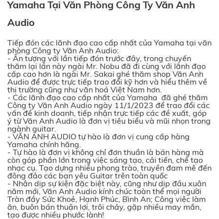
Yamaha Tại Văn Phòng Công Ty Văn Anh
Audio
Tiếp đón các lãnh đạo cao cấp nhất của Yamaha tại văn
phòng Công ty Văn Anh Audio:
- Ấn tượng với lần tiếp đón trước đây, trong chuyến
thăm lại lần này ngài Mr. Nobu đã đi cùng với lãnh đạo
cấp cao hơn là ngài Mr. Sakai ghé thăm shop Văn Anh
Audio để được trực tiếp trao đổi kỹ hơn và hiểu thêm về
thị trường cũng như văn hoá Việt Nam hơn.
- Các lãnh đạo cao cấp nhất của Yamaha đã ghé thăm
Công ty Văn Anh Audio ngày 11/1/2023 để trao đổi các
vấn đề kinh doanh, tiếp nhận trực tiếp các đề xuất, góp
ý từ Văn Anh Audio là đơn vị tiêu biểu và mũi nhọn trong
ngành guitar.
- VĂN ANH AUDIO tự hào là đơn vị cung cấp hàng
Yamaha chính hãng.
- Tự hào là đơn vị không chỉ đơn thuần là bán hàng mà
còn góp phần lớn trong việc sáng tạo, cải tiến, chế tạo
nhạc cụ. Tạo dựng nhiều phong trào, truyền đam mê đến
đông đảo các bạn yêu Guitar trên toàn quốc
- Nhân dịp sự kiện đặc biệt này, cũng như dịp đầu xuân
năm mới, Văn Anh Audio kính chúc toàn thể mọi người
Tràn đầy Sức Khoẻ, Hạnh Phúc, Bình An; Công việc làm
ăn, buôn bán thuận lợi, trôi chảy, gặp nhiều may mắn,
tạo được nhiều phước lành!