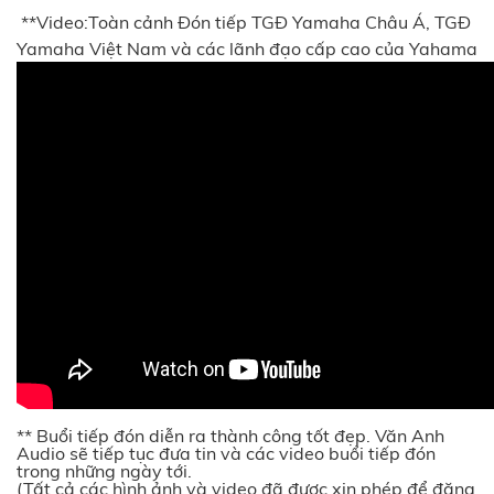
**Video:Toàn cảnh Đón tiếp TGĐ Yamaha Châu Á, TGĐ
Yamaha Việt Nam và các lãnh đạo cấp cao của Yahama
** Buổi tiếp đón diễn ra thành công tốt đẹp. Văn Anh
Audio sẽ tiếp tục đưa tin và các video buổi tiếp đón
trong những ngày tới.
(Tất cả các hình ảnh và video đã được xin phép để đăng