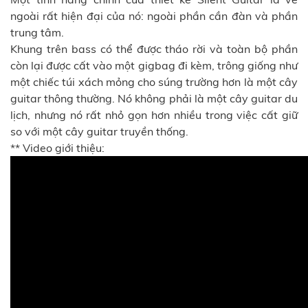
ngoài rất hiện đại của nó: ngoài phần cần đàn và phần
trung tâm.
Khung trên bass có thể được tháo rời và toàn bộ phần
còn lại được cất vào một gigbag đi kèm, trông giống như
một chiếc túi xách mỏng cho súng trường hơn là một cây
guitar thông thường. Nó không phải là một cây guitar du
lịch, nhưng nó rất nhỏ gọn hơn nhiều trong việc cất giữ
so với một cây guitar truyền thống.
** Video giới thiệu: