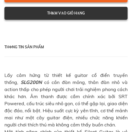
THКM VАO GIỎ HАNG
THФNG TIN SẢN PHẨM
Lấy cảm hứng từ thiết kế guitar cổ điển truyền
thống,
SLG200N
có cần đàn mỏng, thân đàn nhỏ và
action thấp cho phép người chơi trải nghiệm phong cách
khác hơn. Âm thanh được cắm chính xác bởi SRT
Powered, cấu trúc siêu nhỏ gọn, có thể gập lại, giao diện
độc đáo, nổi bật. Hiệu suất cực kỳ yên tĩnh, cơ thể mảnh
mai như một cây guitar điện, nhiều chức năng khiến
người chơi thích thú mà không cảm thấy buồn chán.
Một tính năng chính của thiết kế Silent Guitar là vẻ