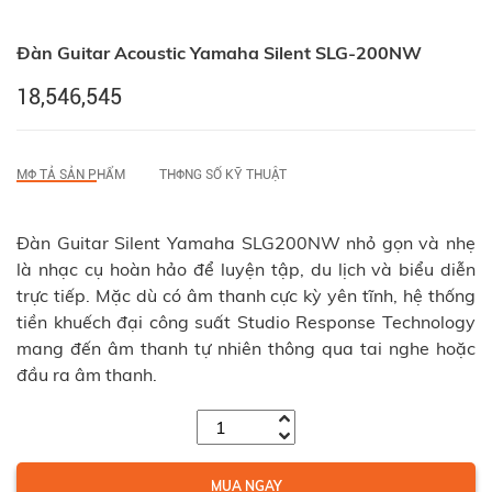
Đàn Guitar Acoustic Yamaha Silent SLG-200NW
18,546,545
MФ TẢ SẢN PHẨM
THФNG SỐ KỸ THUẬT
Đàn Guitar Silent Yamaha SLG200NW nhỏ gọn và nhẹ
là nhạc cụ hoàn hảo để luyện tập, du lịch và biểu diễn
trực tiếp. Mặc dù có âm thanh cực kỳ yên tĩnh, hệ thống
tiền khuếch đại công suất Studio Response Technology
mang đến âm thanh tự nhiên thông qua tai nghe hoặc
đầu ra âm thanh.
MUA NGAY